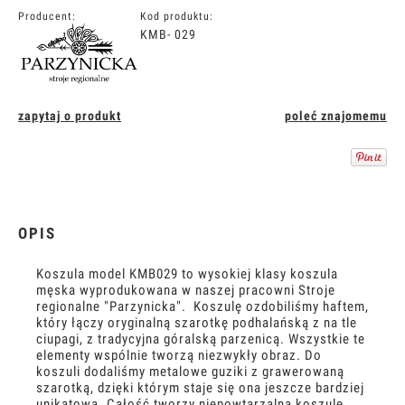
Producent:
Kod produktu:
KMB- 029
zapytaj o produkt
poleć znajomemu
OPIS
Koszula model KMB029 to wysokiej klasy koszula
męska wyprodukowana w naszej pracowni Stroje
regionalne "Parzynicka". Koszulę ozdobiliśmy haftem,
który łączy oryginalną szarotkę podhalańską z na tle
ciupagi, z tradycyjna góralską parzenicą. Wszystkie te
elementy wspólnie tworzą niezwykły obraz. Do
koszuli dodaliśmy metalowe guziki z grawerowaną
szarotką, dzięki którym staje się ona jeszcze bardziej
unikatowa. Całość tworzy niepowtarzalną koszulę